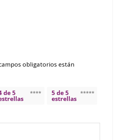
campos obligatorios están
4 de 5
5 de 5
estrellas
estrellas