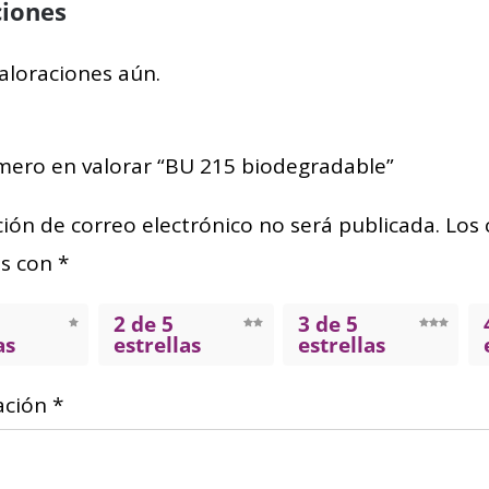
ciones
aloraciones aún.
imero en valorar “BU 215 biodegradable”
ción de correo electrónico no será publicada.
Los 
s con
*
2 de 5
3 de 5
as
estrellas
estrellas
ación
*