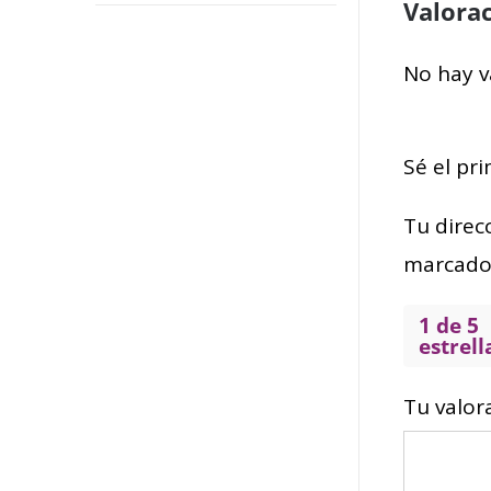
Valora
No hay v
Sé el pr
Tu direc
marcado
1 de 5
estrell
Tu valor